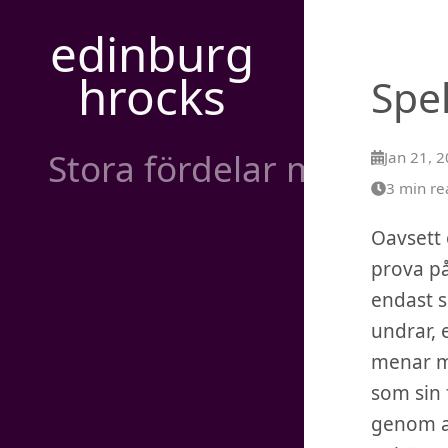
edinburg
hrocks
Spe
Stora fördelar med sven
Jan 21, 
3 min re
Oavsett 
prova på
endast s
undrar, 
menar ma
som sin 
genom at