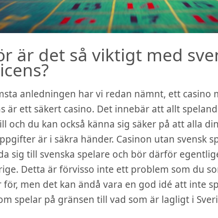
ör är det så viktigt med sv
licens?
sta anledningen har vi redan nämnt, ett casino
s är ett säkert casino. Det innebär att allt speland
till och du kan också känna sig säker på att alla di
pgifter är i säkra händer. Casinon utan svensk sp
da sig till svenska spelare och bör därför egentlig
rige. Detta är förvisso inte ett problem som du s
 för, men det kan ändå vara en god idé att inte sp
om spelar på gränsen till vad som är lagligt i Sver