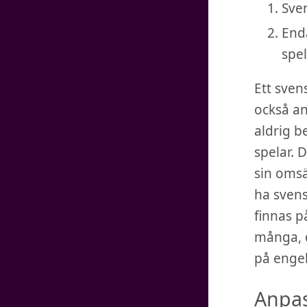
Sve
End
spe
Ett sven
också an
aldrig b
spelar. 
sin omsä
ha svens
finnas p
många, d
på engel
Anpas