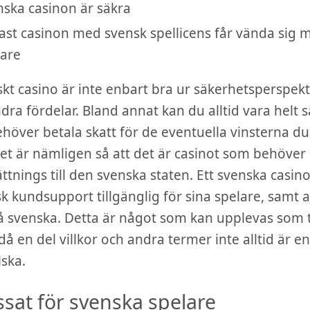
nska casinon är säkra
ast casinon med svensk spellicens får vända sig 
lare
skt casino är inte enbart bra ur säkerhetsperspekti
dra fördelar. Bland annat kan du alltid vara helt s
ehöver betala skatt för de eventuella vinsterna d
Det är nämligen så att det är casinot som behöver 
ttnings till den svenska staten. Ett svenska casin
k kundsupport tillgänglig för sina spelare, samt 
å svenska. Detta är något som kan upplevas som t
å en del villkor och andra termer inte alltid är en
ska.
sat för svenska spelare