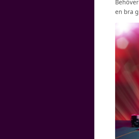
Behöver 
en bra g