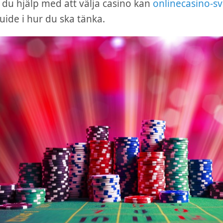
du hjälp med att välja casino kan
onlinecasino-s
uide i hur du ska tänka.