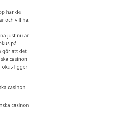
pp har de
r och vill ha.
na just nu är
fokus på
 gör att det
ndska casinon
 fokus ligger
ska casinon
enska casinon